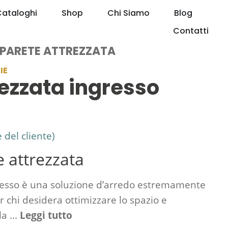
Cataloghi
Shop
Chi Siamo
Blog
Contatti
E PARETE ATTREZZATA
IE
rezzata ingresso
del cliente)
e attrezzata
gresso è una soluzione d’arredo estremamente
r chi desidera ottimizzare lo spazio e
a ...
Leggi tutto