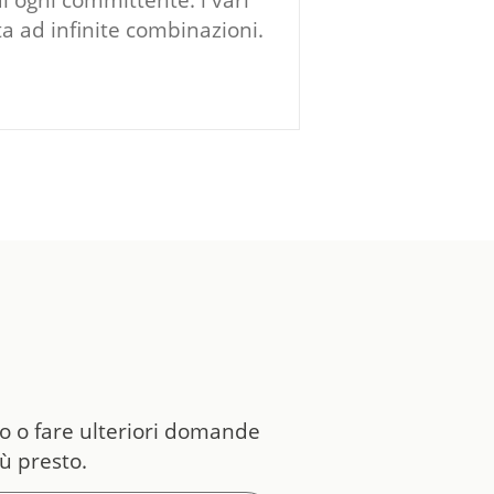
 ogni committente: i vari
ta ad infinite combinazioni.
to o fare ulteriori domande
iù presto.