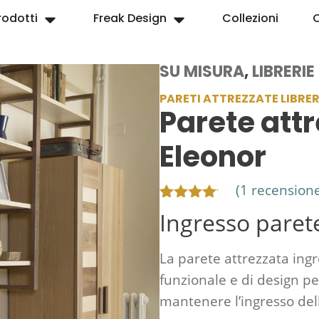
rodotti
Freak Design
Collezioni
SU MISURA
,
LIBRERI
PARETI ATTREZZATE LIBRER
Parete att
Eleonor
(
1
recensione 
Valutato
1
Ingresso paret
4.00
su
5 su
base di
La parete attrezzata in
recensioni
funzionale e di design pe
mantenere l’ingresso dell