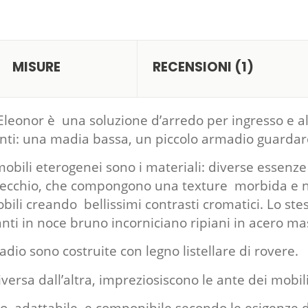
MISURE
RECENSIONI (1)
Eleonor è una soluzione d’arredo per ingresso e al
nti: una madia bassa, un piccolo armadio guardaro
mobili eterogenei sono i materiali: diverse essenz
vecchio, che compongono una texture morbida e na
obili creando bellissimi contrasti cromatici. Lo ste
nti in noce bruno incorniciano ripiani in acero mas
dio sono costruite con legno listellare di rovere.
versa dall’altra, impreziosiscono le ante dei mobili