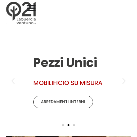
Design
artigianale
LAQUERCIA21
MOBILI DESIGN