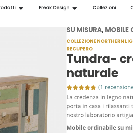
rodotti
Freak Design
Collezioni
SU MISURA
,
MOBILE 
COLLEZIONE NORTHERN LI
RECUPERO
Tundra- cr
naturale
(
1
recensione 
Valutato
1
La credenza in legno nat
5.00
su 5
porta in casa i rilassanti
su base
di
nostro laboratorio artigi
recensioni
Mobile ordinabile su mis