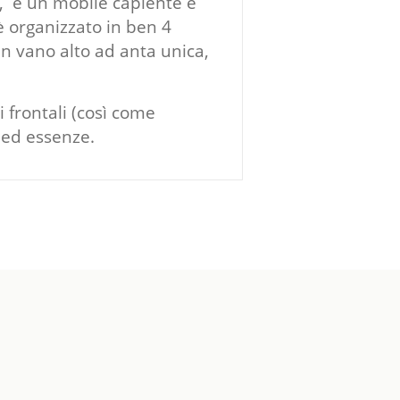
e, è un mobile capiente e
è organizzato in ben 4
 un vano alto ad anta unica,
 frontali (così come
 ed essenze.