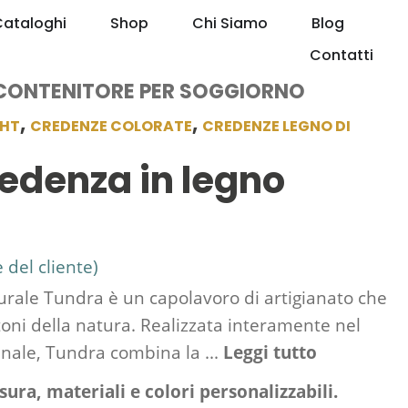
Cataloghi
Shop
Chi Siamo
Blog
Contatti
CONTENITORE PER SOGGIORNO
,
,
GHT
CREDENZE COLORATE
CREDENZE LEGNO DI
edenza in legno
del cliente)
urale Tundra è un capolavoro di artigianato che
 toni della natura. Realizzata interamente nel
anale, Tundra combina la ...
Leggi tutto
ura, materiali e colori personalizzabili.