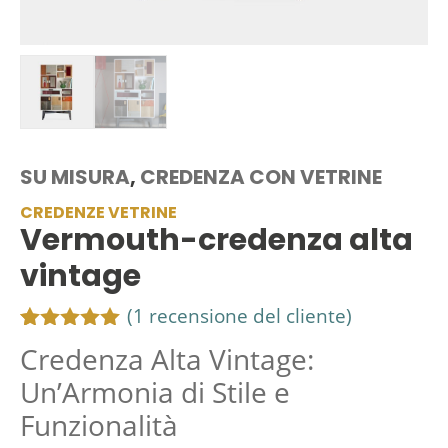
SU MISURA
,
CREDENZA CON VETRINE
CREDENZE VETRINE
Vermouth-credenza alta
vintage
(
1
recensione del cliente)
Valutato
1
Credenza Alta Vintage:
5.00
su 5
su base
Un’Armonia di Stile e
di
Funzionalità
recensioni