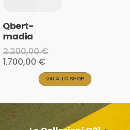
Qbert-
madia
2.200,00
€
1.700,00
€
VAI ALLO SHOP