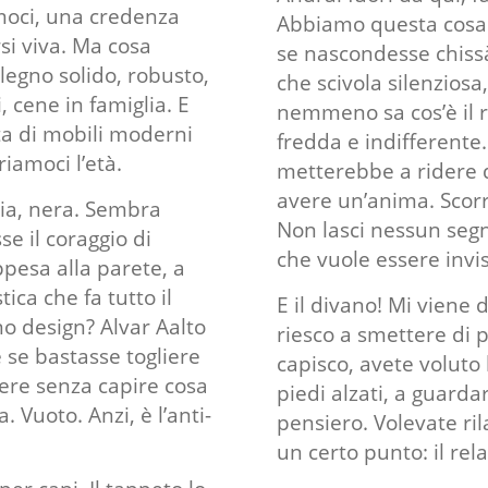
moci, una credenza
Abbiamo questa cosa 
si viva. Ma cosa
se nascondesse chissà
 legno solido, robusto,
che scivola silenziosa
, cene in famiglia. E
nemmeno sa cos’è il r
ta di mobili moderni
fredda e indifferente.
iamoci l’età.
metterebbe a ridere d
avere un’anima. Scorr
gia, nera. Sembra
Non lasci nessun segn
e il coraggio di
che vuole essere invisi
ppesa alla parete, a
tica che fa tutto il
E il divano! Mi viene 
no design?
Alvar Aalto
riesco a smettere di 
se bastasse togliere
capisco, avete voluto 
iere senza capire cosa
piedi alzati, a guarda
Vuoto. Anzi, è l’anti-
pensiero. Volevate ril
un certo punto: il rel