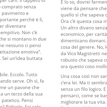
er cani. Il tappeto lo
E lo so, dovrei farme
to comprato senza
viene da pensare che
di pavimento e
quello sì che sapeva 
portante perché è lì,
Ora c’è questa cosa mo
er diventare
Un altro divano senz
riempitivo. Non c’è
economico, per carità,
 che si montano in due
dimenticano domani.
he nessuno ci pensi
cosa del genere. No, l
gettazione emotiva”.
da Vico Magistretti ne
 Sei un’idea buttata
robusto che sapeva c
ora questo coso molli
abile. Eccolo. Tutto
Una cosa così non sa
ando serve. Oh sì, fa
c’era lei. Ma ti sembr
 come un pavone che
senza un filo logico.
 a un terzo della sua
pensarci, come se ba
 patetico. Pensi
migliorare la tua vit
? Ridicolo. Sei solo