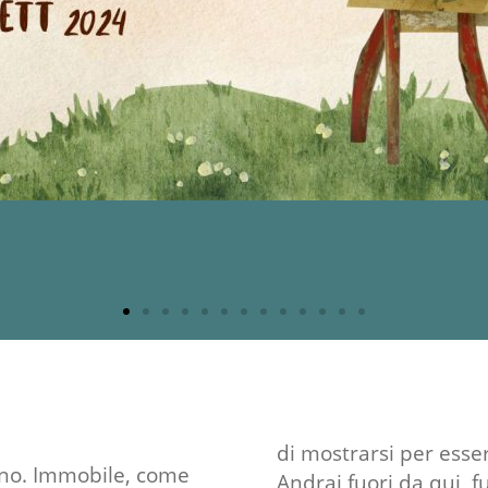
di mostrarsi per esser
rno. Immobile, come
Andrai fuori da qui, f