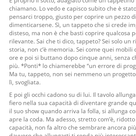
E proprio lì sotto, adagiato come un tappetino p
chiamano. Lo vedo e capisco subito che è sta
pensarci troppo, giusto per coprire un pezzo 
dimenticarsene. Sì, un tappeto che si crede im
disteso, ma non è che basti coprire qualcosa p
rilevante. Sai che ti dico, tappeto? Sei solo un 
storia, non c’è memoria. Sei come quei mobili
ore e poi si buttano dopo cinque anni, senza c
più. *Ponti* lo chiamerebbe “un errore di pro
Ma tu, tappeto, non sei nemmeno un progetto.
lì, svogliata.
E poi gli occhi cadono su di lui. Il tavolo allung
fiero nella sua capacità di diventare grande qu
il suo show quando arriva la folla, si allunga
apre la coda. Ma adesso, stretto com’è, ridotto
capacità, non fa altro che sembrare ancora più
davvero che allungarti ti renda più interessante