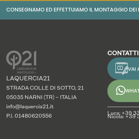
CONSEGNAMO ED EFFETTUIAMO IL MONTAGGIO DEI NO
CONTATTI
VAI
LAQUERCIA21
STRADA COLLE DI SOTTO, 21
WHAT
05035 NARNI (TR) – ITALIA
info@laquercia21.it
Luca: +39 3
P.I. 01480620556
Nicola: +39