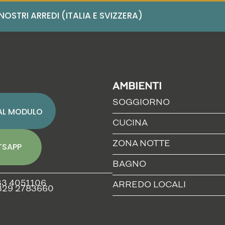
STRI ARREDI (ITALIA E SVIZZERA)
AMBIENTI
SOGGIORNO
 AL MODULO
CUCINA
ZONA NOTTE
SAPP
BAGNO
33 4051106
ARREDO LOCALI
 329 2783660