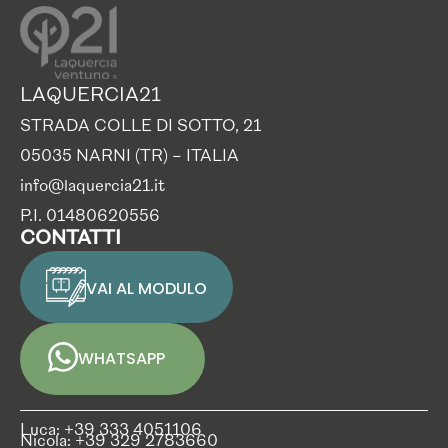
LAQUERCIA21
STRADA COLLE DI SOTTO, 21
05035 NARNI (TR) – ITALIA
info@laquercia21.it
P.I. 01480620556
CONTATTI
VAI AL MODULO
WHATSAPP
Luca: +39 333 4051106
Nicola: +39 329 2783660